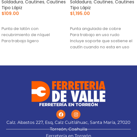
Soldadura
,
Cautines
,
Cautines
Soldadura
,
Cautines
,
Cautines
Tipo Lápiz
Tipo Lápiz
$
109.00
$
1,195.00
AÑADIR AL CARRITO
AÑADIR AL CARRITO
Punta de latón con
Punta angulada de cobre
recubrimiento de níquel
Para trabajo en uso rudo
Para trabajo ligero
Incluye soporte que sostiene el
cautín cuando no esta en uso
FERRETERÍA EN TORREÓN
Calz. Abastos 227, Esq, Calz Cuitláhuac, Santa María, 27020
Torreón, Coahuila
Ferretería en Torreón