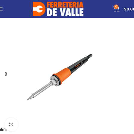
0
$
0.0
Click to enlarge