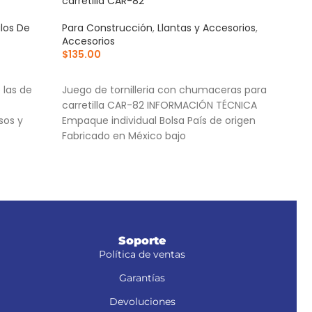
carretilla CAR-82
matr
ulos De
Para Construcción
,
Llantas y Accesorios
,
Para
Accesorios
Cas
$
135.00
$
93
AÑADIR AL CARRITO
AÑ
 las de
Juego de tornilleria con chumaceras para
Para
carretilla CAR-82 INFORMACIÓN TÉCNICA
anc
sos y
Empaque individual Bolsa País de origen
4 Pu
Fabricado en México bajo
Sopor
, NM-6S y
Soporte
Política de ventas
Garantías
Devoluciones