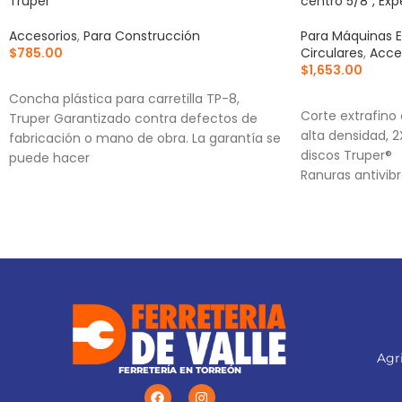
Truper
centro 5/8″, Exp
Accesorios
,
Para Construcción
Para Máquinas E
$
785.00
Circulares
,
Acce
$
1,653.00
AÑADIR AL CARRITO
AÑADIR AL CA
Concha plástica para carretilla TP-8,
Corte extrafino
Truper Garantizado contra defectos de
alta densidad, 
fabricación o mano de obra. La garantía se
discos Truper®
puede hacer
Ranuras antivib
estabilidad, qu
acabado
(TCG) Triple Ch
alternado de fo
para cortes limp
Agri
FERRETERÍA EN TORREÓN