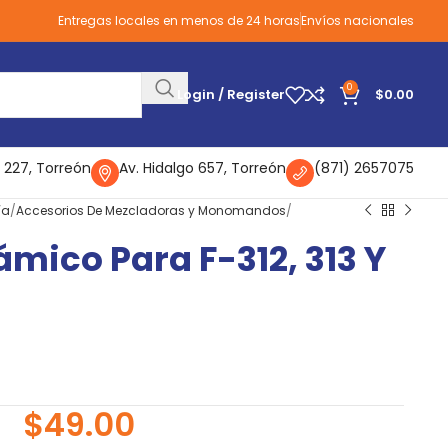
Entregas locales en menos de 24 horas
Envíos nacionales
0
Login / Register
$
0.00
 227, Torreón
Av. Hidalgo 657, Torreón
(871) 2657075
ía
Accesorios De Mezcladoras y Monomandos
mico Para F-312, 313 Y
$
49.00