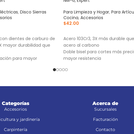
ert
NM-6, Expert
léctricas
,
Disco Sierras
Para Limpieza y Hogar
,
Para Artíc
sorios
Cocina
,
Accesorios
$
42.00
RRITO
AÑADIR AL CARRITO
 con dientes de carburo de
Acero 103Cr3, 3X más durable que
2X mayor durabilidad que
acero al carbono
Doble bisel para cortes más preci
ración para mayor
mayor resistencia
e proporciona mejor
Para navajas NV-7X, NM-6, NM-6P
NV-6X
ip Grind: Dentado
rma plana y trapezoidal
ios
Categorías
Acerca de
Accesorios
Sucursales
cultura y jardinería
Facturación
Carpintería
Contacto