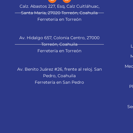
Calz. Abastos 227, Esq, Calz Cuitláhuac,
Santa María, 27020 Torreón, Coahuila
Ferretería en Torreón
Av. Hidalgo 657, Colonia Centro, 27000
Torreón, Coahuila
L
Ferretería en Torreón
M
Mec
Av. Benito Juárez #26, frente al reloj. San
Pedro, Coahuila
Ferretería en San Pedro
P
Se