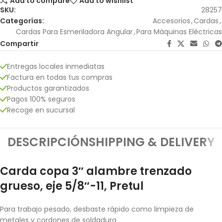
Add to compare
Add to wishlist
SKU:
28257
Categorías:
Accesorios
,
Cardas
,
Cardas Para Esmeriladora Angular
,
Para Máquinas Eléctricas
Compartir
Entregas locales inmediatas
Factura en todas tus compras
Productos garantizados
Pagos 100% seguros
Recoge en sucursal
DESCRIPCIÓN
SHIPPING & DELIVERY
Carda copa 3″ alambre trenzado
grueso, eje 5/8″-11, Pretul
Para trabajo pesado, desbaste rápido como limpieza de
metales y cordones de soldadura