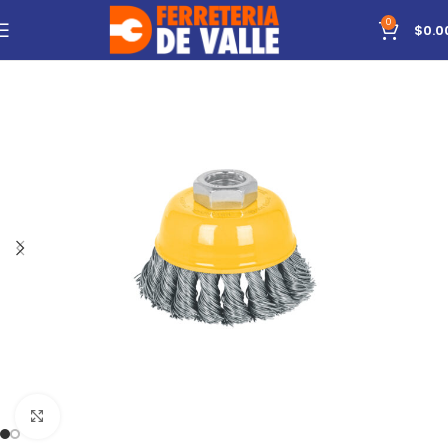
0
$
0.0
Click to enlarge