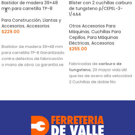
Bastidor de madera 39×48
Blíster con 2 cuchillas carburo
mm para carretilla TP-8
de tungsteno p/CEPEL-3-
1/4A4
Para Construcción
,
Llantas y
Accesorios
,
Accesorios
Otros Accesorios Para
$
229.00
Máquinas
,
Cuchillas Para
Cepillos
,
Para Máquinas
AÑADIR AL CARRITO
Eléctricas
,
Accesorios
Bastidor de madera 39×48 mm
$
255.00
para carretilla TP-8 Garantizado
AÑADIR AL CARRITO
contra defectos de fabricación
Fabricadas de
carburo de
o mano de obra. La garantía se
tungsteno
, 2X mayor vida útil
que las de acero alta velocidad
2 Cuchillas de doble filo
Para cepillos eléctricos
modelos CEPEL-3-1/4N2, CEPEL-
3-1/4N, CEPEL-3-1/4A4 y CEPEL-3-
1/4A3 (Descontinuado) marca
Truper®
Este producto sustituye a: CU-
CEPEL-3-1/4X (13092)