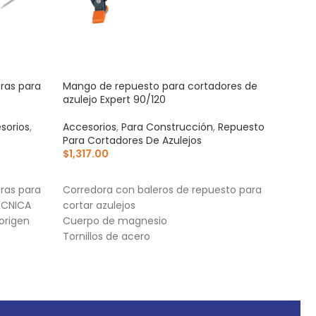
ras para
Mango de repuesto para cortadores de
Susp
azulejo Expert 90/120
matr
sorios
,
Accesorios
,
Para Construcción
,
Repuesto
Para
Para Cortadores De Azulejos
Cas
$
1,317.00
$
93
AÑADIR AL CARRITO
AÑ
ras para
Corredora con baleros de repuesto para
Para
ÉCNICA
cortar azulejos
anc
origen
Cuerpo de magnesio
4 Pu
Tornillos de acero
Sopor