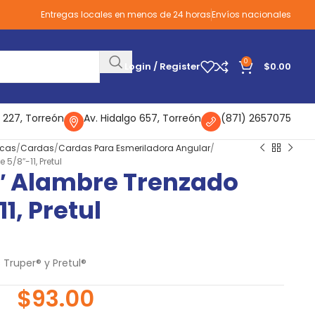
Entregas locales en menos de 24 horas
Envíos nacionales
0
Login / Register
$
0.00
 227, Torreón
Av. Hidalgo 657, Torreón
(871) 2657075
icas
Cardas
Cardas Para Esmeriladora Angular
5/8″-11, Pretul
″ Alambre Trenzado
11, Pretul
Truper® y Pretul®
$
93.00