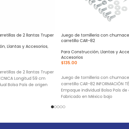
rretillas de 2 llantas Truper
Juego de tornilleria con chumace
carretilla CAR-82
ión
,
Llantas y Accesorios
,
Para Construcción
,
Llantas y Acce
Accesorios
$
135.00
RRITO
AÑADIR AL CARRITO
rretillas de 2 llantas Truper
Juego de tornilleria con chumace
CNICA Longitud 59 cm
carretilla CAR-82 INFORMACIÓN T
ual Bolsa País de origen
Empaque individual Bolsa País de 
Fabricado en México bajo