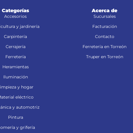
Categorías
Acerca de
Accesorios
Sucursales
cultura y jardinería
Facturación
Carpintería
Contacto
Cerrajería
Ferretería en Torreón
Ferretería
Truper en Torreón
Heramientas
Iluminación
impieza y hogar
aterial eléctrico
ánica y automotriz
Pintura
lomería y grifería