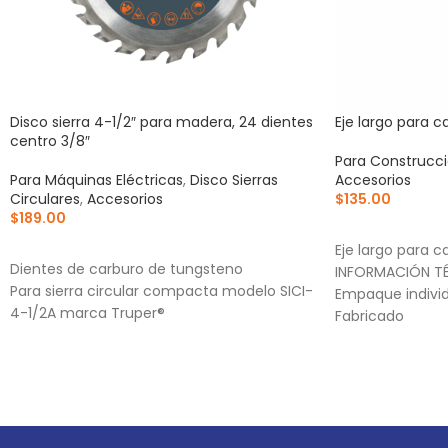
Disco sierra 4-1/2″ para madera, 24 dientes
Eje largo para ca
centro 3/8″
Para Construcc
Para Máquinas Eléctricas
,
Disco Sierras
Accesorios
Circulares
,
Accesorios
$
135.00
$
189.00
AÑADIR AL CA
AÑADIR AL CARRITO
Eje largo para ca
Dientes de carburo de tungsteno
INFORMACIÓN TÉ
Para sierra circular compacta modelo SICI-
Empaque individ
4-1/2A marca Truper®
Fabricado