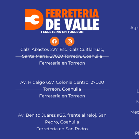
Agri
FERRETERÍA EN TORREÓN
Calz. Abastos 227, Esq, Calz Cuitláhuac,
Santa María, 27020 Torreón, Coahuila
Ferretería en Torreón
Av. Hidalgo 657, Colonia Centro, 27000
Torreón, Coahuila
L
Ferretería en Torreón
M
Mec
Av. Benito Juárez #26, frente al reloj. San
Pedro, Coahuila
Ferretería en San Pedro
P