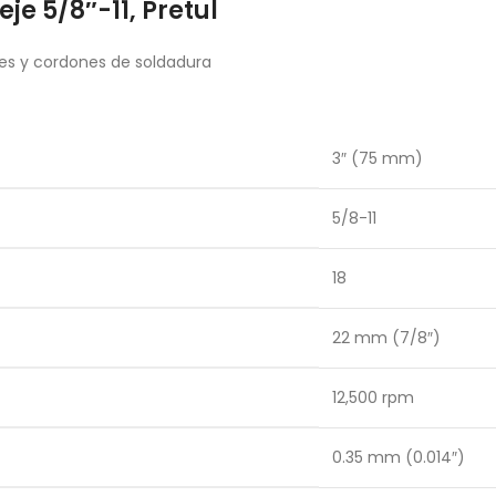
je 5/8″-11, Pretul
es y cordones de soldadura
3″ (75 mm)
5/8-11
18
22 mm (7/8″)
12,500 rpm
0.35 mm (0.014″)