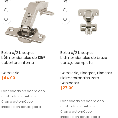
Bolsa c/2 bisagras
Bolsa c/2 bisagras
bidimensionales de 135°
bidimensionales de brazo
cobertura interna
corto,c completa
Cerrajería
Cerrajería
,
Bisagras
,
Bisagras
$
44.00
Bidimensionales Para
Gabinetes
AÑADIR AL CARRITO
$
27.00
Fabricadas en acero con
AÑADIR AL CARRITO
acabado niquelado
Fabricadas en acero con
Cierre automático
acabado niquelado
Instalación oculta para
Cierre automático
gabinetes
Instalación oculta para