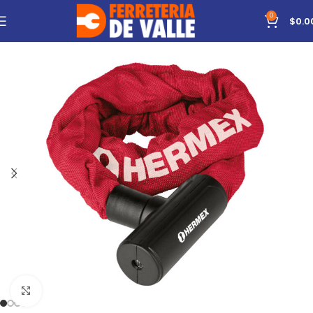
0
$
0.0
Click to enlarge