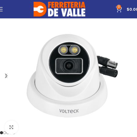
0
$
0.0
Click to enlarge