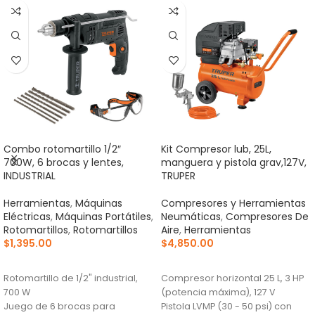
Combo rotomartillo 1/2″
Kit Compresor lub, 25L,
700W, 6 brocas y lentes,
manguera y pistola grav,127V,
INDUSTRIAL
TRUPER
Herramientas
,
Máquinas
Compresores y Herramientas
Eléctricas
,
Máquinas Portátiles
,
Neumáticas
,
Compresores De
Rotomartillos
,
Rotomartillos
Aire
,
Herramientas
$
1,395.00
$
4,850.00
AÑADIR AL CARRITO
AÑADIR AL CARRITO
Rotomartillo de 1/2" industrial,
Compresor horizontal 25 L, 3 HP
700 W
(potencia máxima), 127 V
Juego de 6 brocas para
Pistola LVMP (30 - 50 psi) con