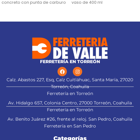
concreto con punta de carburo
vaso de 400 ml
de tungsteno para alta duración
Manguera de PVC 5 m,
Lentes de seguridad con banda
conexiones 1/4" NPT
elástica y recubrimiento
antiempañante
FERRETERÍA EN TORREÓN
Calz. Abastos 227, Esq, Calz Cuitláhuac, Santa María, 27020
Torreón, Coahuila
Ferretería en Torreón
Av. Hidalgo 657, Colonia Centro, 27000 Torreón, Coahuila
Ferretería en Torreón
Av. Benito Juárez #26, frente al reloj. San Pedro, Coahuila
Ferretería en San Pedro
Categorías