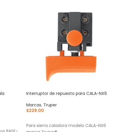
ula
Interruptor de repuesto para CALA-NX6
Trole
ajus
Marcas
,
Truper
$
229.00
Marc
$
4,7
AÑADIR AL CARRITO
AÑ
Para sierra caladora modelo CALA-NX6
los BASE-
Trole