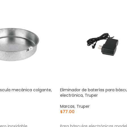
áscula mecánica colgante,
Eliminador de baterías para básc
electrónica, Truper
Marcas
,
Truper
$
77.00
RRITO
AÑADIR AL CARRITO
ero inoxidable
Para básculas electrónicas mode