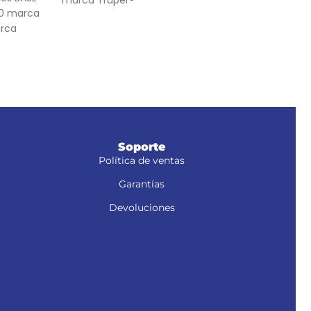
marca Truper®
20 marca
ajus
arca
HST-
ASM
Soporte
Política de ventas
Garantías
Devoluciones