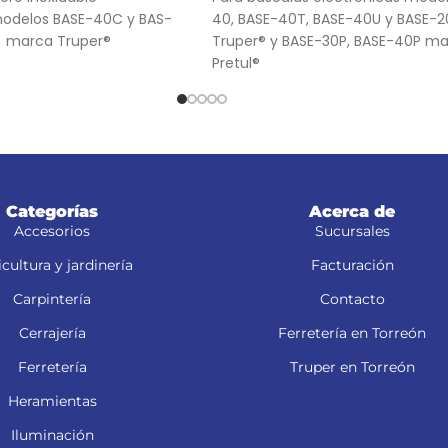
modelos BASE-40C y BAS-
40, BASE-40T, BASE-40U y BASE-
) marca Truper®
Truper® y BASE-30P, BASE-40P m
Pretul®
Categorías
Acerca de
Accesorios
Sucursales
cultura y jardinería
Facturación
Carpintería
Contacto
Cerrajería
Ferretería en Torreón
Ferretería
Truper en Torreón
Heramientas
Iluminación