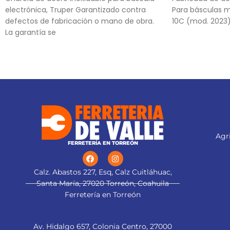
electrónica, Truper Garantizado contra
Para básculas 
defectos de fabricación o mano de obra.
10C (mod. 2023
La garantía se
Agri
FERRETERÍA EN TORREÓN
Calz. Abastos 227, Esq, Calz Cuitláhuac,
Santa María, 27020 Torreón, Coahuila
Ferretería en Torreón
Av. Hidalgo 657, Colonia Centro, 27000