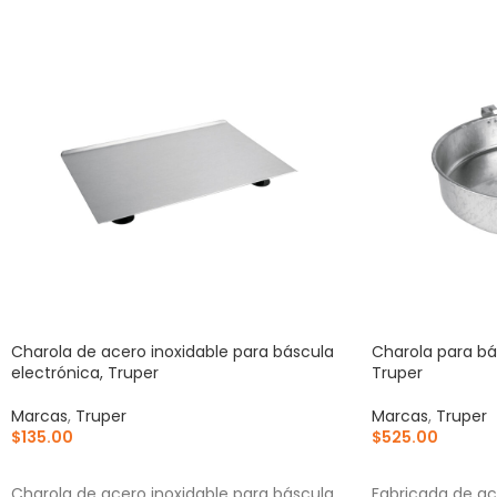
Charola de acero inoxidable para báscula
Charola para b
electrónica, Truper
Truper
Marcas
,
Truper
Marcas
,
Truper
$
135.00
$
525.00
AÑADIR AL CARRITO
AÑADIR AL CA
Charola de acero inoxidable para báscula
Fabricada de ac