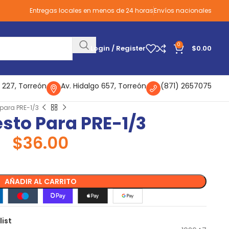
Entregas locales en menos de 24 horas
Envíos nacionales
0
Login / Register
$
0.00
 227, Torreón
Av. Hidalgo 657, Torreón
(871) 2657075
para PRE-1/3
sto Para PRE-1/3
$
36.00
AÑADIR AL CARRITO
list