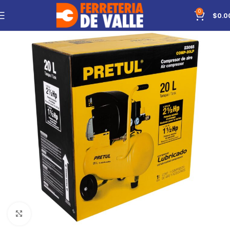
0
$
0.0
Click to enlarge