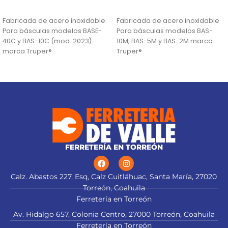
AÑADIR AL CARRITO
AÑADIR AL CARRITO
Fabricada de acero inoxidable
Fabricada de acero inoxidable
Para básculas modelos BASE-
Para básculas modelos BAS-
40C y BAS-10C (mod. 2023)
10M, BAS-5M y BAS-2M marca
marca Truper®
Truper®
FERRETERÍA EN TORREÓN
Calz. Abastos 227, Esq, Calz Cuitláhuac, Santa María, 27020
Torreón, Coahuila
Ferretería en Torreón
Av. Hidalgo 657, Colonia Centro, 27000 Torreón, Coahuila
Ferretería en Torreón