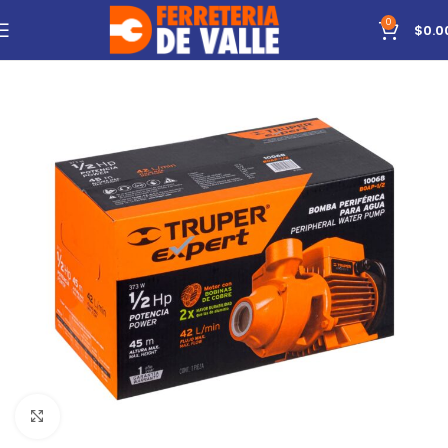
0
$
0.0
Click to enlarge