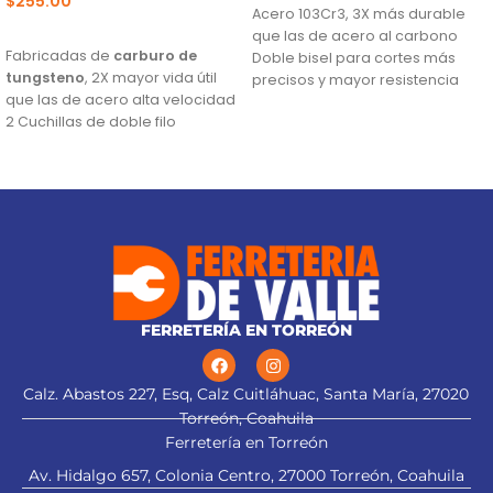
$
255.00
Acero 103Cr3, 3X más durable
AÑADIR AL CARRITO
que las de acero al carbono
Fabricadas de
carburo de
Doble bisel para cortes más
tungsteno
, 2X mayor vida útil
precisos y mayor resistencia
que las de acero alta velocidad
Para navajas NV-7X, NM-6, NM-
2 Cuchillas de doble filo
6P, NM-6S y NV-6X
Para cepillos eléctricos
modelos CEPEL-3-1/4N2, CEPEL-
3-1/4N, CEPEL-3-1/4A4 y CEPEL-3-
1/4A3 (Descontinuado) marca
Truper®
Este producto sustituye a: CU-
CEPEL-3-1/4X (13092)
FERRETERÍA EN TORREÓN
Calz. Abastos 227, Esq, Calz Cuitláhuac, Santa María, 27020
Torreón, Coahuila
Ferretería en Torreón
Av. Hidalgo 657, Colonia Centro, 27000 Torreón, Coahuila