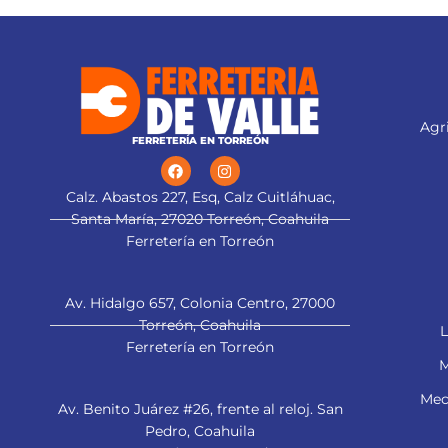
Agri
FERRETERÍA EN TORREÓN
Calz. Abastos 227, Esq, Calz Cuitláhuac,
Santa María, 27020 Torreón, Coahuila
Ferretería en Torreón
Av. Hidalgo 657, Colonia Centro, 27000
Torreón, Coahuila
L
Ferretería en Torreón
M
Mec
Av. Benito Juárez #26, frente al reloj. San
Pedro, Coahuila