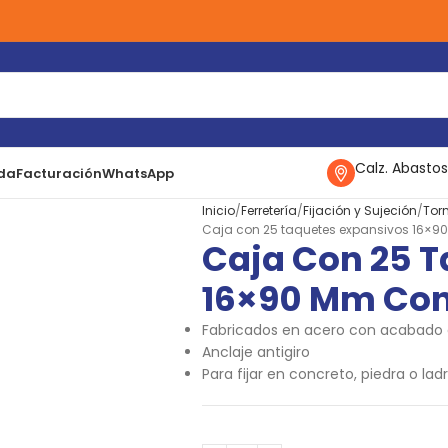
Calz. Abastos
da
Facturación
WhatsApp
Inicio
Ferretería
Fijación y Sujeción
Torn
Caja con 25 taquetes expansivos 16×9
Caja Con 25 
16×90 Mm Con
Fabricados en acero con acabado 
Anclaje antigiro
Para fijar en concreto, piedra o ladri