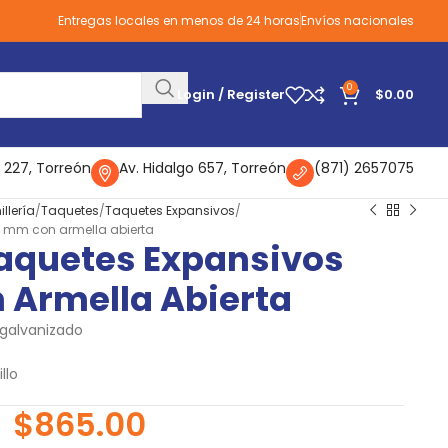
Entregas locales en menos de 24 horas
Envíos nacionales
0
Login / Register
$
0.00
 227, Torreón
Av. Hidalgo 657, Torreón
(871) 2657075
illería
Taquetes
Taquetes Expansivos
0 mm con armella abierta
Taquetes Expansivos
 Armella Abierta
galvanizado
llo
$
865.00