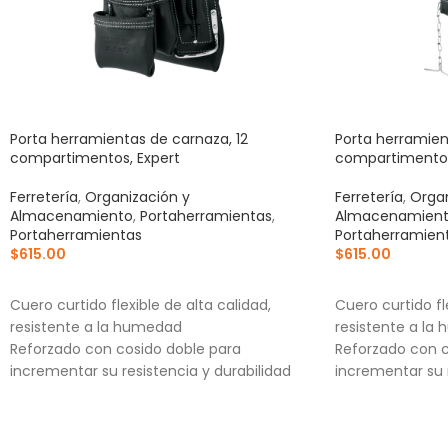
Porta herramientas de carnaza, 12
Porta herramien
compartimentos, Expert
compartimentos
Ferretería
,
Organización y
Ferretería
,
Organ
Almacenamiento
,
Portaherramientas
,
Almacenamien
Portaherramientas
Portaherramien
$
615.00
$
615.00
AÑADIR AL CARRITO
AÑADIR AL CA
Cuero curtido flexible de alta calidad,
Cuero curtido fl
resistente a la humedad
resistente a la
Reforzado con cosido doble para
Reforzado con c
incrementar su resistencia y durabilidad
incrementar su r
Remachado para mayor durabilidad
Remachado para