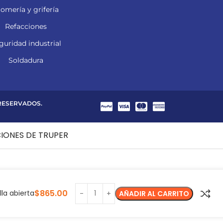
lomería y grifería
Refacciones
guridad industrial
Soldadura
 RESERVADOS.
CIONES DE TRUPER
$
865.00
la abierta
AÑADIR AL CARRITO