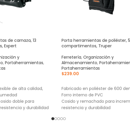
tas de carnaza, 13
Porta herramientas de poliéster, 
, Expert
compartimentos, Truper
ización y
Ferretería
,
Organización y
to
,
Portaherramientas
,
Almacenamiento
,
Portaherramie
tas
Portaherramientas
$
239.00
RRITO
AÑADIR AL CARRITO
exible de alta calidad,
Fabricado en poliéster de 600 den
 humedad
Forro interno de PVC
osido doble para
Cosido y remachado para increm
esistencia y durabilidad
resistencia y durabilidad
 mayor durabilidad