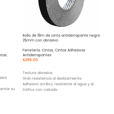
5
Rollo de 18m de cinta antiderrapante negra
Roll
25mm con abrasivo
50mm
Ferretería
,
Cintas
,
Cintas Adhesivas
Ferre
ntas
,
Antiderrapantes
Anti
$
265.00
$
49
AÑADIR AL CARRITO
AÑ
Textura abrasiva
Text
iers
Gran resistencia al deslizamiento
Gran
Adhesivo acrílico, resistente al agua y al
Adhes
entar su
tráfico con calzado
tráf