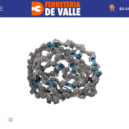
0
$
0.0
Click to enlarge