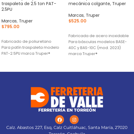
traspaleta de 2.5 ton PAT-
mecánica colgante, Truper
2.5PU
Marcas
,
Truper
Marcas
,
Truper
$
525.00
$
795.00
AÑADIR AL CARRITO
AÑADIR AL CARRITO
Fabricada de acero inoxidable
Fabricado de poliuretano
Para básculas modelos BASE-
Para patín traspaleta modelo
40C y BAS-10C (mod. 2023)
PAT-2.5PU marca Truper®
marca Truper®
FERRETERÍA EN TORREÓN
Calz. Abastos 227, Esq, Calz Cuitláhuac, Santa María, 27020