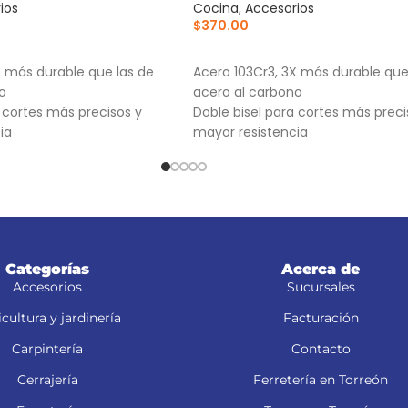
ios
Cocina
,
Accesorios
$
370.00
RRITO
AÑADIR AL CARRITO
X más durable que las de
Acero 103Cr3, 3X más durable que
o
acero al carbono
a cortes más precisos y
Doble bisel para cortes más preci
ia
mayor resistencia
-7X, NM-6, NM-6P, NM-6S y
Para navajas NV-7X, NM-6, NM-6P
NV-6X
Categorías
Acerca de
Accesorios
Sucursales
cultura y jardinería
Facturación
Carpintería
Contacto
Cerrajería
Ferretería en Torreón