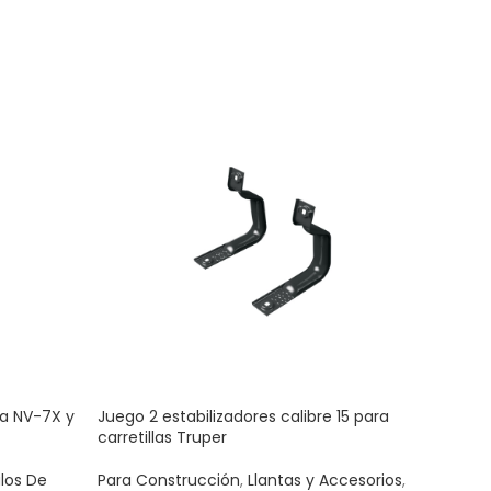
ra NV-7X y
Juego 2 estabilizadores calibre 15 para
Mang
carretillas Truper
azul
ulos De
Para Construcción
,
Llantas y Accesorios
,
Acce