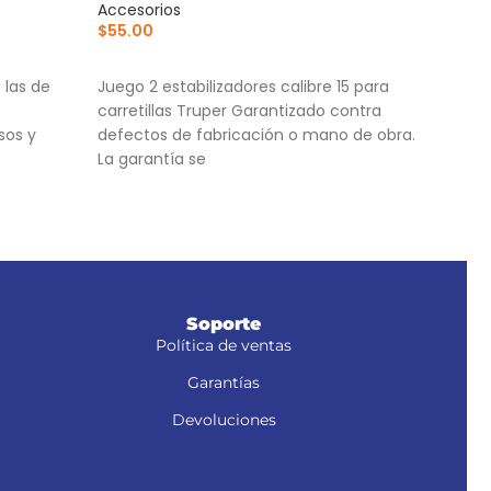
Accesorios
Para
$
55.00
$
1,3
AÑADIR AL CARRITO
AÑ
 las de
Juego 2 estabilizadores calibre 15 para
Corr
carretillas Truper Garantizado contra
cort
sos y
defectos de fabricación o mano de obra.
Cuer
La garantía se
Torn
, NM-6S y
Soporte
Política de ventas
Garantías
Devoluciones