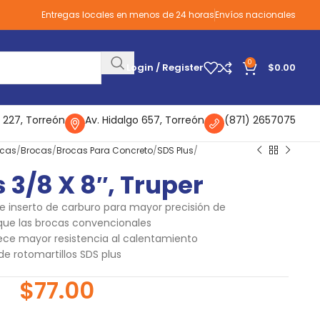
Entregas locales en menos de 24 horas
Envíos nacionales
0
Login / Register
$
0.00
 227, Torreón
Av. Hidalgo 657, Torreón
(871) 2657075
icas
Brocas
Brocas Para Concreto
SDS Plus
 3/8 X 8″, Truper
e inserto de carburo para mayor precisión de
 que las brocas convencionales
ece mayor resistencia al calentamiento
e rotomartillos SDS plus
$
77.00