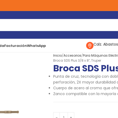
Calz. Abastos
da
Facturación
WhatsApp
Inicio
Accesorios
Para Máquinas Eléctr
Broca SDS Plus 3/8 x 8″, Truper
Broca SDS Plus
Punta de cruz, tecnología con dobl
perforación, 2X mayor durabilidad
Cuerpo de acero al cromo que ofr
Zanco compatible con la mayoría d