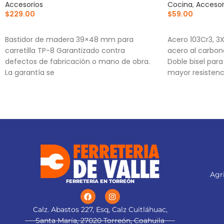
Accesorios
Cocina
,
Accesor
$
229.00
$
59.00
AÑADIR AL CARRITO
AÑADIR AL CA
Bastidor de madera 39×48 mm para
Acero 103Cr3, 3
carretilla TP-8 Garantizado contra
acero al carbon
defectos de fabricación o mano de obra.
Doble bisel par
La garantía se
mayor resistenc
Para navajas NV
NV-6X
Agri
FERRETERÍA EN TORREÓN
Calz. Abastos 227, Esq, Calz Cuitláhuac,
Santa María, 27020 Torreón, Coahuila