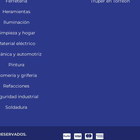
Ferretería
Truper en Torreón
Heramientas
Iluminación
impieza y hogar
aterial eléctrico
ánica y automotriz
Pintura
lomería y grifería
Refacciones
guridad industrial
Soldadura
 RESERVADOS.