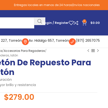
Entregas locales en menos de 24 horas
Envíos nacionales
0
Login / Register
$
0.00
 227, Torreón
Av. Hidalgo 657, Torreón
(871) 2657075
ía
Accesorios Para Regaderas
deras, latón
tón De Repuesto Para
atón
uración
r brillo y resistencia
$
279.00