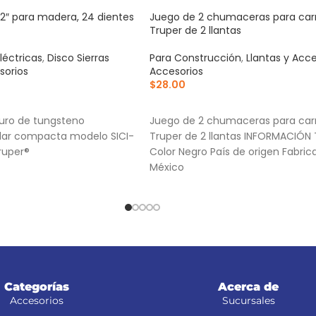
/2″ para madera, 24 dientes
Juego de 2 chumaceras para carre
Truper de 2 llantas
léctricas
,
Disco Sierras
Para Construcción
,
Llantas y Acce
sorios
Accesorios
$
28.00
RRITO
AÑADIR AL CARRITO
uro de tungsteno
Juego de 2 chumaceras para carre
cular compacta modelo SICI-
Truper de 2 llantas INFORMACIÓN
ruper®
Color Negro País de origen Fabri
México
Categorías
Acerca de
Accesorios
Sucursales