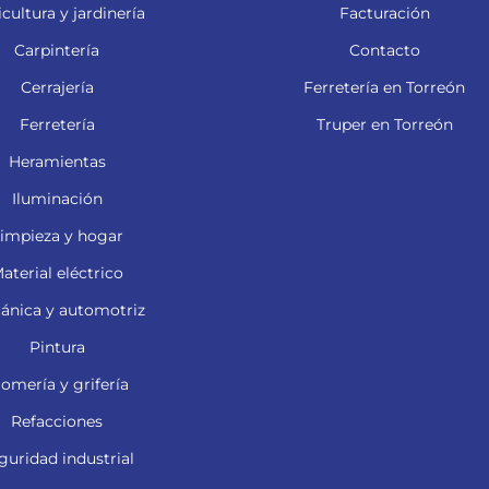
cultura y jardinería
Facturación
Carpintería
Contacto
Cerrajería
Ferretería en Torreón
Ferretería
Truper en Torreón
Heramientas
Iluminación
impieza y hogar
aterial eléctrico
ánica y automotriz
Pintura
lomería y grifería
Refacciones
guridad industrial