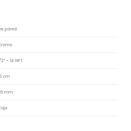
De pared
Cromo
/2″ – 14 NPT
16 cm
56 mm
Caja