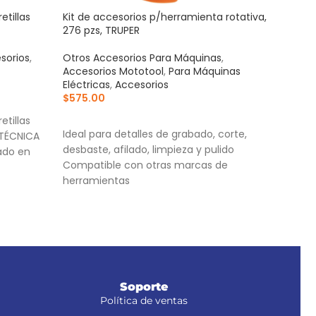
tillas
Kit de accesorios p/herramienta rotativa,
Susp
276 pzs, TRUPER
matr
sorios
,
Otros Accesorios Para Máquinas
,
Para
Accesorios Mototool
,
Para Máquinas
Cas
Eléctricas
,
Accesorios
$
93
$
575.00
AÑ
AÑADIR AL CARRITO
tillas
Para
Ideal para detalles de grabado, corte,
 TÉCNICA
anc
desbaste, afilado, limpieza y pulido
cado en
4 Pu
Compatible con otras marcas de
Sopor
herramientas
Práctico estuche organizador que facilita
el almacenamiento de los accesorios
Soporte
Política de ventas