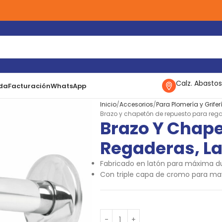
Calz. Abastos
da
Facturación
WhatsApp
Inicio
Accesorios
Para Plomería y Grifer
Brazo y chapetón de repuesto para rega
Brazo Y Chape
Regaderas, L
Fabricado en latón para máxima d
Con triple capa de cromo para mayo