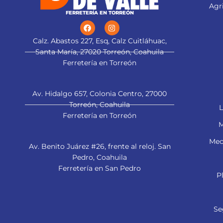
Agri
FERRETERÍA EN TORREÓN
Calz. Abastos 227, Esq, Calz Cuitláhuac,
Santa María, 27020 Torreón, Coahuila
Ferretería en Torreón
Av. Hidalgo 657, Colonia Centro, 27000
Torreón, Coahuila
L
Ferretería en Torreón
M
Mec
Av. Benito Juárez #26, frente al reloj. San
Pedro, Coahuila
Ferretería en San Pedro
P
Se