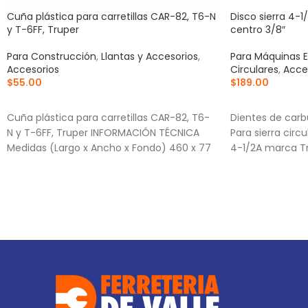
Cuña plástica para carretillas CAR-82, T6-N
Disco sierra 4-1
y T-6FF, Truper
centro 3/8″
Para Construcción
,
Llantas y Accesorios
,
Para Máquinas E
Accesorios
Circulares
,
Acce
$
55.00
$
189.00
AÑADIR AL CARRITO
AÑADIR AL CA
Cuña plástica para carretillas CAR-82, T6-
Dientes de carb
N y T-6FF, Truper INFORMACIÓN TÉCNICA
Para sierra cir
Medidas (Largo x Ancho x Fondo) 460 x 77
4-1/2A marca T