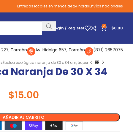
Entregas locales en menos de 24 horas
Envíos nacionales
0
Login / Register
$
0.00
 227, Torreón
Av. Hidalgo 657, Torreón
(871) 2657075
as
bolsa ecológica naranja de 30 x 34 cm, truper
ca Naranja De 30 X 34
$
15.00
AÑADIR AL CARRITO