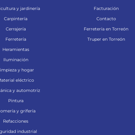
cultura y jardinería
Facturación
Carpintería
Contacto
Cerrajería
Ferretería en Torreón
Ferretería
Truper en Torreón
Heramientas
Iluminación
impieza y hogar
aterial eléctrico
ánica y automotriz
Pintura
lomería y grifería
Refacciones
guridad industrial