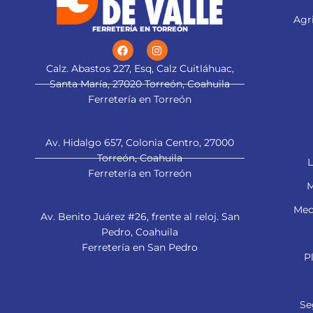
Agri
FERRETERÍA EN TORREÓN
Calz. Abastos 227, Esq, Calz Cuitláhuac,
Santa María, 27020 Torreón, Coahuila
Ferretería en Torreón
Av. Hidalgo 657, Colonia Centro, 27000
Torreón, Coahuila
L
Ferretería en Torreón
M
Mec
Av. Benito Juárez #26, frente al reloj. San
Pedro, Coahuila
Ferretería en San Pedro
P
Se