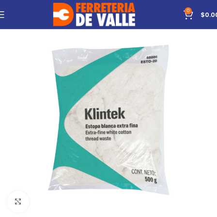
0
$
0.0
Click to enlarge