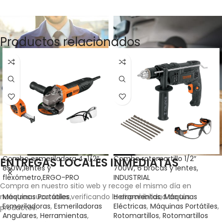
Productos relacionados
Combo esmeriladora 4-1/2″,
Combo rotomartillo 1/2″
ENTREGAS LOCALES INMEDIATAS
850W,lentes y
700W, 6 brocas y lentes,
flexómetro,ERGO-PRO
INDUSTRIAL
Compra en nuestro sitio web y recoge el mismo día en
nuestras sucursales verificando la disponibilidad de tus
Máquinas Portátiles
,
Herramientas
,
Máquinas
Esmeriladoras
,
Esmeriladoras
Eléctricas
,
Máquinas Portátiles
,
productos.
Angulares
,
Herramientas
,
Rotomartillos
,
Rotomartillos