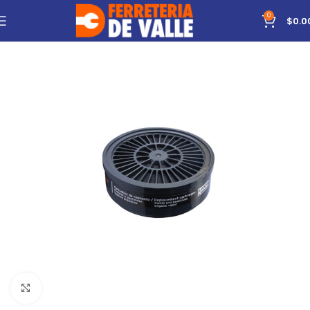
0
$
0.0
Click to enlarge