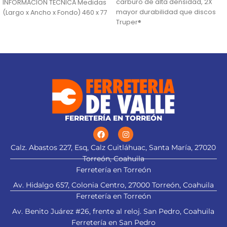
carburo de alta densidad, 2X
INFORMACIÓN TÉCNICA Medidas
mayor durabilidad que discos
(Largo x Ancho x Fondo) 460 x 77
Truper®
Ranuras antivibración para
mayor estabilidad, que
proporciona mejor acabado
(TCG) Triple Chip Grind: Dentado
alternado de forma plana y
trapezoidal para cortes limpios
FERRETERÍA EN TORREÓN
Calz. Abastos 227, Esq, Calz Cuitláhuac, Santa María, 27020
Torreón, Coahuila
Ferretería en Torreón
Av. Hidalgo 657, Colonia Centro, 27000 Torreón, Coahuila
Ferretería en Torreón
Av. Benito Juárez #26, frente al reloj. San Pedro, Coahuila
Ferretería en San Pedro