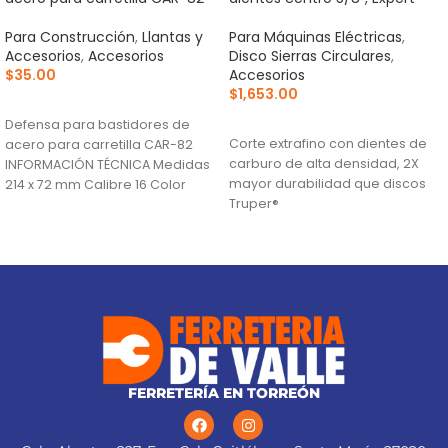
Para Construcción
,
Llantas y
Para Máquinas Eléctricas
,
Accesorios
,
Accesorios
Disco Sierras Circulares
,
$
35.00
Accesorios
$
1,653.00
AÑADIR AL CARRITO
AÑADIR AL CARRITO
Defensa para bastidores de
Corte extrafino con dientes de
acero para carretilla CAR-82
carburo de alta densidad, 2X
INFORMACIÓN TÉCNICA Medidas
mayor durabilidad que discos
214 x 72 mm Calibre 16 Color
Truper®
Negro País
Ranuras antivibración para
mayor estabilidad, que
proporciona mejor acabado
(TCG) Triple Chip Grind: Dentado
alternado de forma plana y
trapezoidal para cortes limpios
FERRETERÍA EN TORREÓN