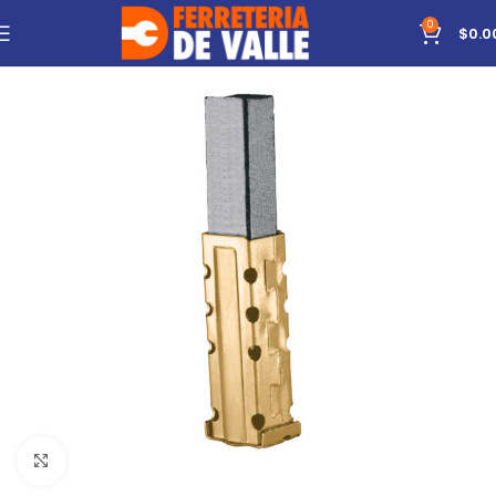
0
$
0.0
Click to enlarge