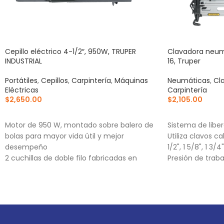
Cepillo eléctrico 4-1/2″, 950W, TRUPER
Clavadora neumá
INDUSTRIAL
16, Truper
Portátiles
,
Cepillos
,
Carpintería
,
Máquinas
Neumáticas
,
Cl
Eléctricas
Carpintería
$
2,650.00
$
2,105.00
AÑADIR AL CARRITO
AÑADIR AL CA
Motor de 950 W, montado sobre balero de
Sistema de libe
bolas para mayor vida útil y mejor
Utiliza clavos cali
desempeño
1/2", 1 5/8", 1 3/4"
2 cuchillas de doble filo fabricadas en
Presión de trabaj
carburo de tungsteno, 2X mayor vida útil
que las de acero alta velocidad
Ajuste de profundidad de cepillado hasta 3
mm