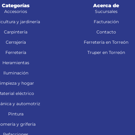
Categorías
Acerca de
Accesorios
Sucursales
cultura y jardinería
Facturación
Carpintería
Contacto
Cerrajería
Ferretería en Torreón
Ferretería
Truper en Torreón
Heramientas
Iluminación
impieza y hogar
aterial eléctrico
ánica y automotriz
Pintura
lomería y grifería
Refacciones