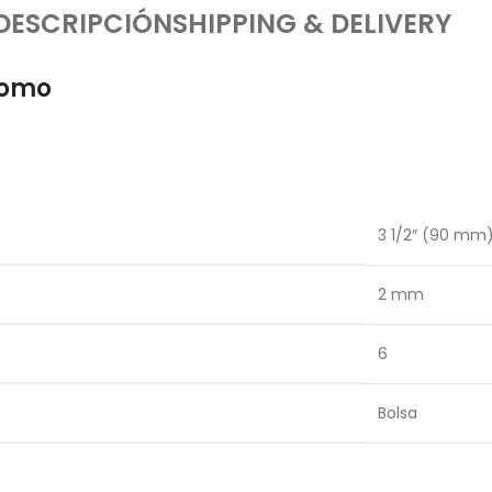
DESCRIPCIÓN
SHIPPING & DELIVERY
romo
3 1/2″ (90 mm
2 mm
6
Bolsa