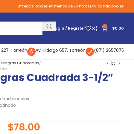
Entregas locales en menos de 24 horas
Envíos nacionales
0
Login / Register
$
0.00
 227, Torreón
Av. Hidalgo 657, Torreón
(871) 2657075
Bisagras Cuadradas
romo
agras Cuadrada 3-1/2″
 tradicionales
atinado
$
78.00