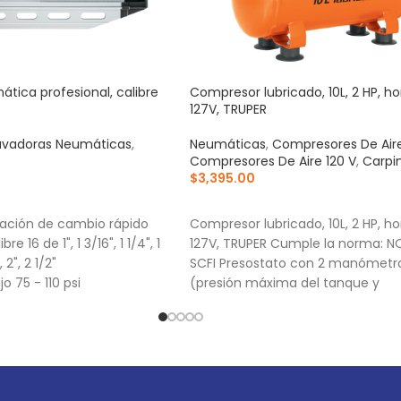
tica profesional, calibre
Compresor lubricado, 10L, 2 HP, hor
127V, TRUPER
avadoras Neumáticas
,
Neumáticas
,
Compresores De Air
Compresores De Aire 120 V
,
Carpi
$
3,395.00
RRITO
AÑADIR AL CARRITO
ración de cambio rápido
Compresor lubricado, 10L, 2 HP, hor
bre 16 de 1", 1 3/16", 1 1/4", 1
127V, TRUPER Cumple la norma: 
, 2", 2 1/2"
SCFI Presostato con 2 manómetr
o 75 - 110 psi
(presión máxima del tanque y