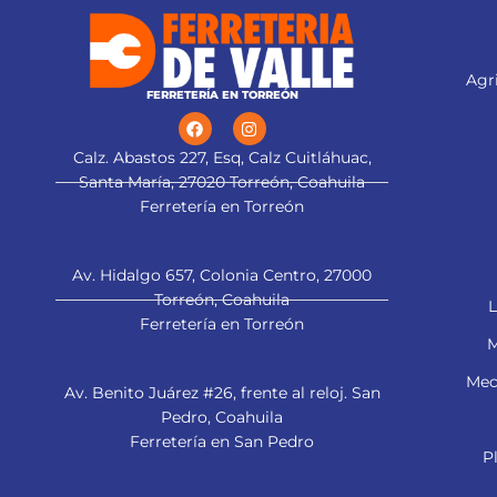
Agri
FERRETERÍA EN TORREÓN
Calz. Abastos 227, Esq, Calz Cuitláhuac,
Santa María, 27020 Torreón, Coahuila
Ferretería en Torreón
Av. Hidalgo 657, Colonia Centro, 27000
Torreón, Coahuila
L
Ferretería en Torreón
M
Mec
Av. Benito Juárez #26, frente al reloj. San
Pedro, Coahuila
Ferretería en San Pedro
P