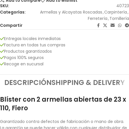
Add to compare
Add to wishlist
SKU:
40723
Categorías:
Armellas y Alcayatas Roscadas
,
Carpintería
,
Ferretería
,
Tornillería
Compartir
Entregas locales inmediatas
Factura en todas tus compras
Productos garantizados
Pagos 100% seguros
Recoge en sucursal
DESCRIPCIÓN
SHIPPING & DELIVERY
Blíster con 2 armellas abiertas de 23 x
110, Fiero
Garantizado contra defectos de fabricación o mano de obra.
La garantía se puede hacer válida con cualquier distribuidor de