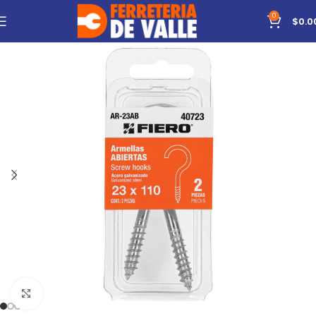
0
$
0.0
Click to enlarge