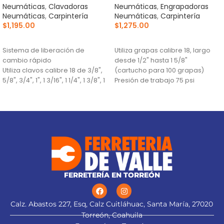
Neumáticas
,
Clavadoras
Neumáticas
,
Engrapadoras
Neumáticas
,
Carpintería
Neumáticas
,
Carpintería
$
1,195.00
$
1,275.00
AÑADIR AL CARRITO
AÑADIR AL CARRITO
Sistema de liberación de
Utiliza grapas calibre 18, largo
cambio rápido
desde 1/2" hasta 1 5/8"
Utiliza clavos calibre 18 de 3/8",
(cartucho para 100 grapas)
5/8", 3/4", 1", 1 3/16", 1 1/4", 1 3/8", 1
Presión de trabajo 75 psi
5/8", 1 3/4" y 2"
mínimo y 110 psi máximo
Presión de trabajo 75 - 110 psi
Sistema de liberación de
cambio rápido
FERRETERÍA EN TORREÓN
Calz. Abastos 227, Esq, Calz Cuitláhuac, Santa María, 27020
Torreón, Coahuila