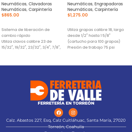
Neumáticas
,
Clavadoras
Neumáticas
,
Engrapadoras
Neumáticas
,
Carpintería
Neumáticas
,
Carpintería
$
865.00
$
1,275.00
AÑADIR AL CARRITO
AÑADIR AL CARRITO
Sistema de liberación de
Utiliza grapas calibre 18, largo
cambio rápido
desde 1/2" hasta 1 5/8"
Utiliza clavos calibre 23 de
(cartucho para 100 grapas)
15/32", 19/32", 23/32", 3/4", 7/8",
Presión de trabajo 75 psi
1", 1 3/16"
mínimo y 110 psi máximo
Presión de trabajo 75 - 110 psi
Sistema de liberación de
cambio rápido
FERRETERÍA EN TORREÓN
Calz. Abastos 227, Esq, Calz Cuitláhuac, Santa María, 27020
Torreón, Coahuila