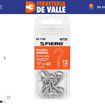
0
$
0.0
Click to enlarge