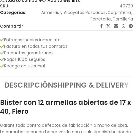
Add to compare
Add to wishlist
SKU:
40729
Categorías:
Armellas y Alcayatas Roscadas
,
Carpintería
,
Ferretería
,
Tornillería
Compartir
Entregas locales inmediatas
Factura en todas tus compras
Productos garantizados
Pagos 100% seguros
Recoge en sucursal
DESCRIPCIÓN
SHIPPING & DELIVERY
Blíster con 12 armellas abiertas de 17 x
40, Fiero
Garantizado contra defectos de fabricación o mano de obra.
La garantía se puede hacer válida con cualquier distribuidor de