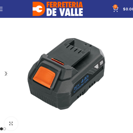
0
$
0.0
Click to enlarge