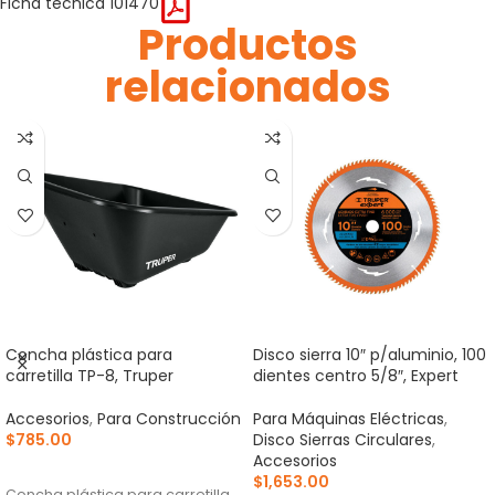
Ficha técnica 101470
Productos
relacionados
Concha plástica para
Disco sierra 10″ p/aluminio, 100
carretilla TP-8, Truper
dientes centro 5/8″, Expert
Accesorios
,
Para Construcción
Para Máquinas Eléctricas
,
$
785.00
Disco Sierras Circulares
,
Accesorios
AÑADIR AL CARRITO
$
1,653.00
Concha plástica para carretilla