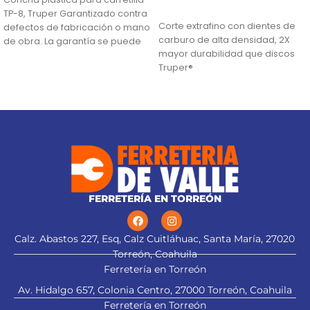
AÑADIR AL CARRITO
TP-8, Truper Garantizado contra
Corte extrafino con dientes de
defectos de fabricación o mano
carburo de alta densidad, 2X
de obra. La garantía se puede
mayor durabilidad que discos
hacer
Truper®
Ranuras antivibración para
mayor estabilidad, que
proporciona mejor acabado
(TCG) Triple Chip Grind: Dentado
alternado de forma plana y
trapezoidal para cortes limpios
FERRETERÍA EN TORREÓN
Calz. Abastos 227, Esq, Calz Cuitláhuac, Santa María, 27020
Torreón, Coahuila
Ferretería en Torreón
Av. Hidalgo 657, Colonia Centro, 27000 Torreón, Coahuila
Ferretería en Torreón