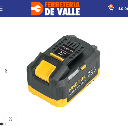
0
$
0.0
Click to enlarge