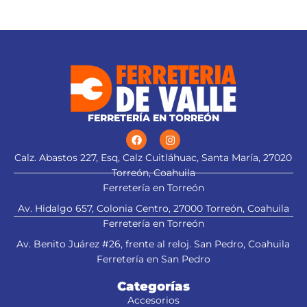
Sistema de sujeción Truper-
Graduación en pulgadas y
Drive con puntas convexas que
milímetros
aseguran y aumentan el torque
sin dañar tuercas ni cabezas de
tornillos
Medida marcada para fácil
identificación
FERRETERÍA EN TORREÓN
Calz. Abastos 227, Esq, Calz Cuitláhuac, Santa María, 27020
Torreón, Coahuila
Ferretería en Torreón
Av. Hidalgo 657, Colonia Centro, 27000 Torreón, Coahuila
Ferretería en Torreón
Av. Benito Juárez #26, frente al reloj. San Pedro, Coahuila
Ferretería en San Pedro
Categorías
Accesorios