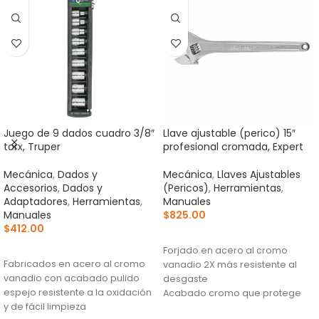
Juego de 9 dados cuadro 3/8″
Llave ajustable (perico) 15″
torx, Truper
profesional cromada, Expert
Mecánica
,
Dados y
Mecánica
,
Llaves Ajustables
Accesorios
,
Dados y
(Pericos)
,
Herramientas
,
Adaptadores
,
Herramientas
,
Manuales
Manuales
$
825.00
$
412.00
AÑADIR AL CARRITO
AÑADIR AL CARRITO
Forjado en acero al cromo
Fabricados en acero al cromo
vanadio 2X más resistente al
vanadio con acabado pulido
desgaste
espejo resistente a la oxidación
Acabado cromo que protege
y de fácil limpieza
de la corrosión