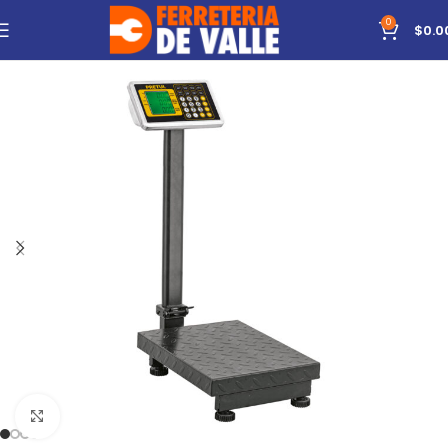
0
$
0.0
Click to enlarge