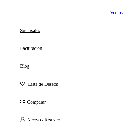
Ventas
Sucursales
Facturación
Blog
Lista de Deseos
Comparar
Acceso / Registro