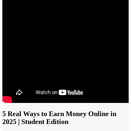
5 Real Ways to Earn Money Online in
2025 | Student Edition