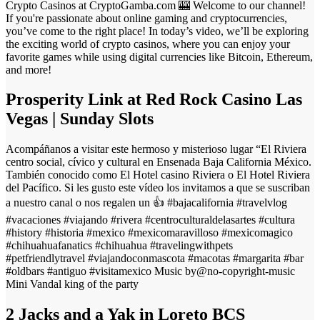
Crypto Casinos at CryptoGamba.com 🎰 Welcome to our channel!
If you're passionate about online gaming and cryptocurrencies,
you’ve come to the right place! In today’s video, we’ll be exploring
the exciting world of crypto casinos, where you can enjoy your
favorite games while using digital currencies like Bitcoin, Ethereum,
and more!
Prosperity Link at Red Rock Casino Las
Vegas | Sunday Slots
Acompáñanos a visitar este hermoso y misterioso lugar “El Riviera
centro social, cívico y cultural en Ensenada Baja California México.
También conocido como El Hotel casino Riviera o El Hotel Riviera
del Pacífico. Si les gusto este vídeo los invitamos a que se suscriban
a nuestro canal o nos regalen un 👍 #bajacalifornia #travelvlog
#vacaciones #viajando #rivera #centroculturaldelasartes #cultura
#history #historia #mexico #mexicomaravilloso #mexicomagico
#chihuahuafanatics #chihuahua #travelingwithpets
#petfriendlytravel #viajandoconmascota #macotas #margarita #bar
#oldbars #antiguo #visitamexico Music by@no-copyright-music
Mini Vandal king of the party
2 Jacks and a Yak in Loreto BCS