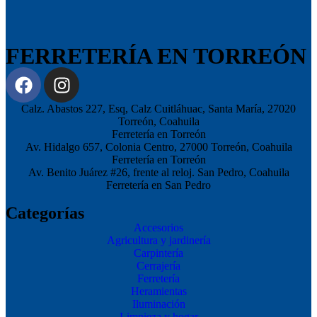
FERRETERÍA EN TORREÓN
Calz. Abastos 227, Esq, Calz Cuitláhuac, Santa María, 27020
Torreón, Coahuila
Ferretería en Torreón
Av. Hidalgo 657, Colonia Centro, 27000 Torreón, Coahuila
Ferretería en Torreón
Av. Benito Juárez #26, frente al reloj. San Pedro, Coahuila
Ferretería en San Pedro
Categorías
Accesorios
Agricultura y jardinería
Carpintería
Cerrajería
Ferretería
Heramientas
Iluminación
Limpieza y hogar