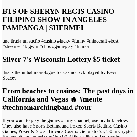
BTS OF SHERYN REGIS CASINO
FILIPINO SHOW IN ANGELES
PAMPANGA | SHERMEL
una tirada un sueño #casino #lucky #funny #minecraft #best
#streamer #bigwin #clips #gameplay #humor
Silver 7's Wisconsin Lottery $5 ticket
this is the initial monologue for casino Jack played by Kevin
Spacey.
From beaches to casinos: The past days in
California and Vegas 🔥 #meute
#technomarchingband #tour
If you want to play the games on my channel, use my link below.
They also have Sports Betting and Poker. Sports Betting, Casino
Games, Poker & Slots | Bovada Casino Get up to $3,750 in Crypto
Bonus: https://tinyurl.com/2ub2r9t3 Please like and subscribe.