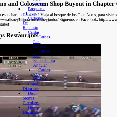
asino and Colosseum Shop Buyout in Chapter 
Madera
Broqueros
y Llaves
 escuchar una historia ? Viaja al bosque de los Cien Acres, para vivir 
Carbones
://www.disneylatino.com/disneyjunior/ Síguenos en Facebook: http://w
De
utube!
Repuesto
Cardas
ps Restaurants
Cardas
Para
Esmeril
Cardas
Para
Esmeriladora
Angular
Cardas
Para
Taladro
Copas
Diamante
Disco
Sierras
Circulares
Discos
Diamante
Lijas