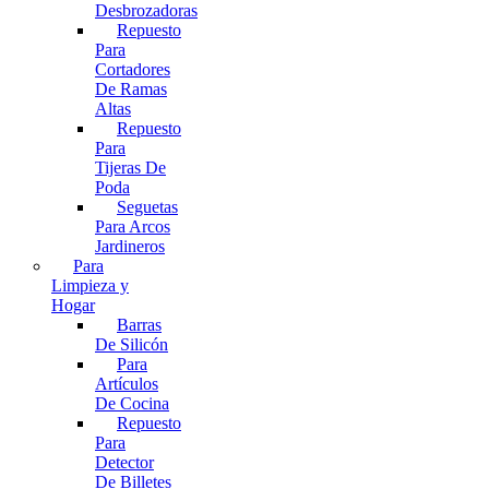
Desbrozadoras
Repuesto
Para
Cortadores
De Ramas
Altas
Repuesto
Para
Tijeras De
Poda
Seguetas
Para Arcos
Jardineros
Para
Limpieza y
Hogar
Barras
De Silicón
Para
Artículos
De Cocina
Repuesto
Para
Detector
De Billetes