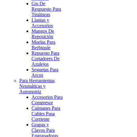
Gis De
Respuesto Para
Tiralineas
Llantas y
Accesorios
Mangos De
Reposición
Muelas Para
Berbiquíe
Repuesto Para
Cortadores De
Azulejos
Seguetas Para
Arcos
Para Herramientas
Neumáticas y
Automotriz
Accesorios Para
Compresor
Caimanes Para
Cables Pasa
Corriente
Grapas y
Clavos Para
Engrapadoras