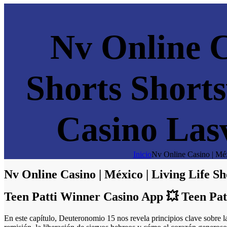
Nv Online C
Shorts Short
Casino Las
Inicio
Nv Online Casino | Méx
Nv Online Casino | México | Living Life 
Teen Patti Winner Casino App 💥 Teen Pa
En este capítulo, Deuteronomio 15 nos revela principios clave sobre la 