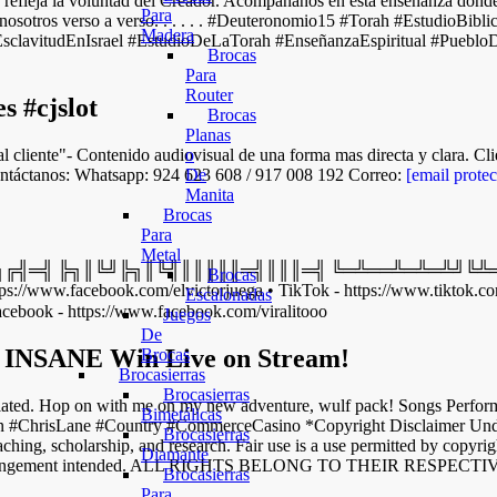
o refleja la voluntad del Creador. Acompáñanos en esta enseñanza dond
Para
on nosotros verso a verso. . . . . . #Deuteronomio15 #Torah #EstudioB
Madera
EsclavitudEnIsrael #EstudioDeLaTorah #EnseñanzaEspiritual #Puebl
Brocas
Para
Router
 #cjslot
Brocas
Planas
o
io al cliente"- Contenido audiovisual de una forma mas directa y cla
De
o contáctanos: Whatsapp: 924 623 608 / 917 008 192 Correo:
[email protec
Manita
Brocas
Para
Metal
╗║╚╝╠╗║╚╣║║║║║═╣║║║═╣ ╚═╩══╩═╩═╩╝╚╩═╩═╝╚╝╚═╝ ● ¡
Brocas
tps://www.facebook.com/elvictorjuega • TikTok - https://www.tiktok.c
Escalonadas
acebook - https://www.facebook.com/viralitooo
Juegos
De
🚨 INSANE Win Live on Stream!
Brocas
Brocasierras
Brocasierras
iated. Hop on with me on my new adventure, wulf pack! Songs Perform
Bimetálicas
 #ChrisLane #Country #CommerceCasino *Copyright Disclaimer Under 
Brocasierras
ching, scholarship, and research. Fair use is a use permitted by copyrig
Diamante
pyright infringement intended. ALL RIGHTS BELONG TO THEIR RESP
Brocasierras
Para