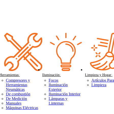
Herramientas
Iluminación
Limpieza y Hogar
Compresores y
Focos
Artículos Par
Herramientas
Iluminación
Limpieza
Neumáticas
Exterior
De combustión
Iluminación Interior
De Medición
Lámparas y
Manuales
Linternas
Máquinas Eléctricas