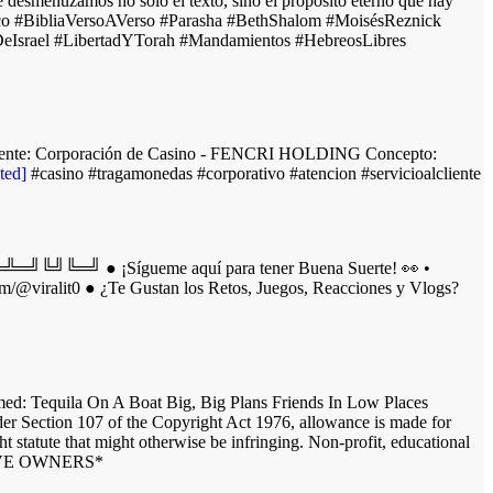
e desmenuzamos no solo el texto, sino el propósito eterno que hay
iblico #BibliaVersoAVerso #Parasha #BethShalom #MoisésReznick
oDeIsrael #LibertadYTorah #Mandamientos #HebreosLibres
ra. Cliente: Corporación de Casino - FENCRI HOLDING Concepto:
ted]
#casino #tragamonedas #corporativo #atencion #servicioalcliente
Sígueme aquí para tener Buena Suerte! 👀 •
om/@viralit0 ● ¿Te Gustan los Retos, Juegos, Reacciones y Vlogs?
ed: Tequila On A Boat Big, Big Plans Friends In Low Places
Section 107 of the Copyright Act 1976, allowance is made for
ht statute that might otherwise be infringing. Non-profit, educational
ECTIVE OWNERS*