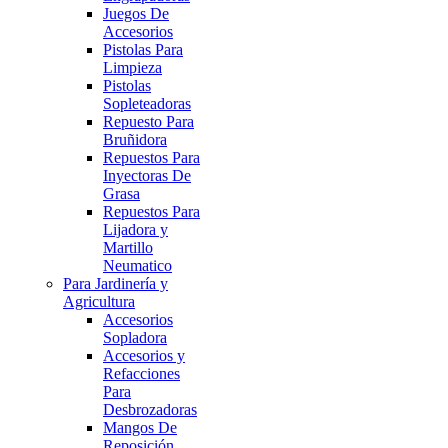
Juegos De
Accesorios
Pistolas Para
Limpieza
Pistolas
Sopleteadoras
Repuesto Para
Bruñidora
Repuestos Para
Inyectoras De
Grasa
Repuestos Para
Lijadora y
Martillo
Neumatico
Para Jardinería y
Agricultura
Accesorios
Sopladora
Accesorios y
Refacciones
Para
Desbrozadoras
Mangos De
Reposición