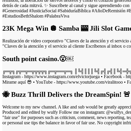
remisión, la liberación de siervos hebreos y cómo el corazón generos
detrás de cada mitzvá. ✨ Suscríbete al canal y sigue aprendiendo c
#Generosidad #JusticiaSocial #SabiduríaBíblica #AñoDeRemisión #
#EstudiosBethShalom #PalabraViva
23K Mega Win 🪩 Samba 🎰 Jili Slot Games
Realización de video corporativo "Claves de la atención y el servic
"Claves de la atención y el servicio al cliente Escríbenos al inbox 
South point casino.😮￼
╔═╦╗╔╦═╦═╦╦╦╦╗╔═╦══╦═╗ ║╚╣║║║╚╣╔╣╔╣║╚╣═╬╗╔╣═╣ ╠
Instagram - https://www.instagram.com/elvictorjuega • Facebook - ht
Mirame aquí 😎 • YouTube - https://www.youtube.com/viralitooo • F
🐝 Buzz Thrill Delivers the DreamSpin! 
Welcome to my new channel. A like and sub would be greatly apprec
Produced and edited by wulfy Follow me on instagram: @wulfys_den
"fair use" for purposes such as criticism, comment, news reporting, tea
or personal use tips the balance in favor of fair use. No co