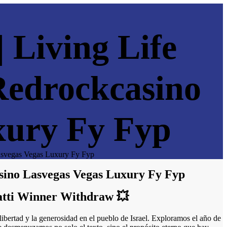
 Living Life
Redrockcasino
xury Fy Fyp
Lasvegas Vegas Luxury Fy Fyp
asino Lasvegas Vegas Luxury Fy Fyp
atti Winner Withdraw 💥
 libertad y la generosidad en el pueblo de Israel. Exploramos el año de