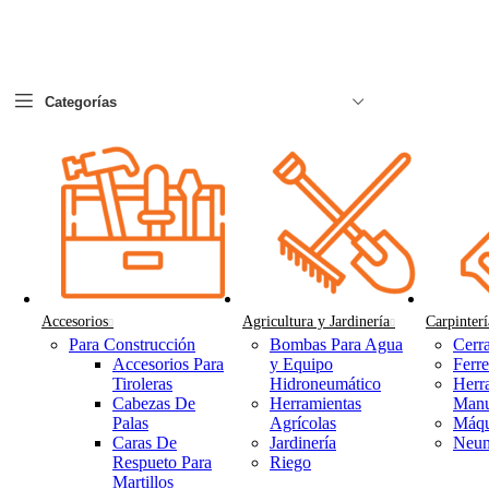
Categorías
Accesorios
Agricultura y Jardinería
Carpinterí
Para Construcción
Bombas Para Agua
Cerra
Accesorios Para
y Equipo
Ferre
Tiroleras
Hidroneumático
Herr
Cabezas De
Herramientas
Manu
Palas
Agrícolas
Máqu
Caras De
Jardinería
Neum
Respueto Para
Riego
Martillos