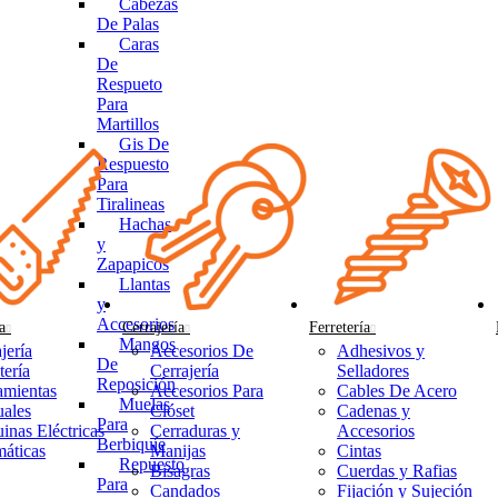
Cabezas
De Palas
Caras
De
Respueto
Para
Martillos
Gis De
Respuesto
Para
Tiralineas
Hachas
y
Zapapicos
Llantas
y
Accesorios
a
Cerrajería
Ferretería
Mangos
jería
Accesorios De
Adhesivos y
De
tería
Cerrajería
Selladores
Reposición
amientas
Accesorios Para
Cables De Acero
Muelas
ales
Clóset
Cadenas y
Para
inas Eléctricas
Cerraduras y
Accesorios
Berbiquíe
áticas
Manijas
Cintas
Repuesto
Bisagras
Cuerdas y Rafias
Para
Candados
Fijación y Sujeción