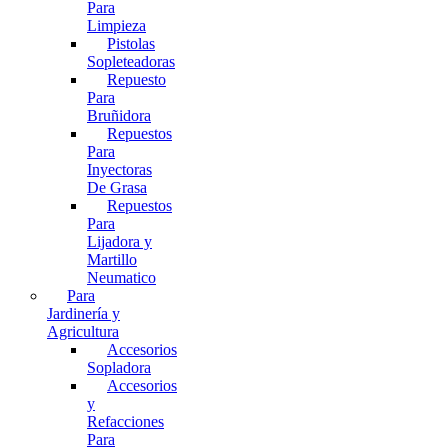
Para
Limpieza
Pistolas
Sopleteadoras
Repuesto
Para
Bruñidora
Repuestos
Para
Inyectoras
De Grasa
Repuestos
Para
Lijadora y
Martillo
Neumatico
Para
Jardinería y
Agricultura
Accesorios
Sopladora
Accesorios
y
Refacciones
Para