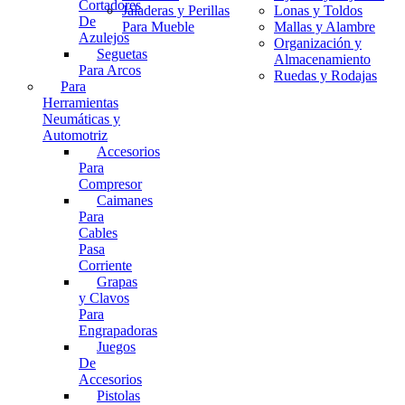
Cortadores
Jaladeras y Perillas
Lonas y Toldos
De
Para Mueble
Mallas y Alambre
Azulejos
Organización y
Seguetas
Almacenamiento
Para Arcos
Ruedas y Rodajas
Para
Herramientas
Neumáticas y
Automotriz
Accesorios
Para
Compresor
Caimanes
Para
Cables
Pasa
Corriente
Grapas
y Clavos
Para
Engrapadoras
Juegos
De
Accesorios
Pistolas