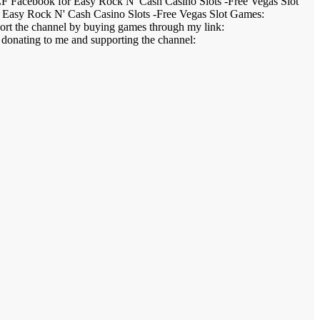
F Facebook for Easy Rock N' Cash Casino Slots -Free Vegas Slot
asy Rock N' Cash Casino Slots -Free Vegas Slot Games:
rt the channel by buying games through my link:
g donating to me and supporting the channel: