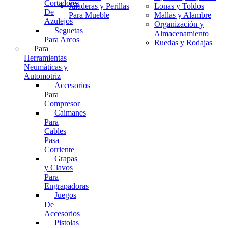
Cortadores
Jaladeras y Perillas
Lonas y Toldos
De
Para Mueble
Mallas y Alambre
Azulejos
Organización y
Seguetas
Almacenamiento
Para Arcos
Ruedas y Rodajas
Para
Herramientas
Neumáticas y
Automotriz
Accesorios
Para
Compresor
Caimanes
Para
Cables
Pasa
Corriente
Grapas
y Clavos
Para
Engrapadoras
Juegos
De
Accesorios
Pistolas