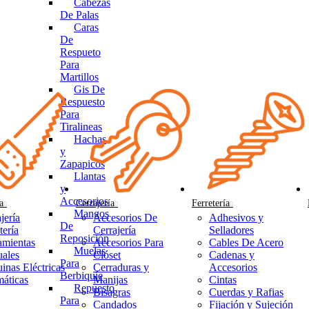
Cabezas
De Palas
Caras
De
Respueto
Para
Martillos
Gis De
Respuesto
Para
Tiralineas
Hachas
y
Zapapicos
Llantas
y
Accesorios
a
Cerrajería
Ferretería
Mangos
jería
Accesorios De
Adhesivos y
De
tería
Cerrajería
Selladores
Reposición
amientas
Accesorios Para
Cables De Acero
Muelas
ales
Clóset
Cadenas y
Para
inas Eléctricas
Cerraduras y
Accesorios
Berbiquíe
áticas
Manijas
Cintas
Repuesto
Bisagras
Cuerdas y Rafias
Para
Candados
Fijación y Sujeción