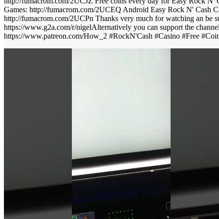
http://fumacrom.com/2UCJZ Free coins every day for Easy Rock N' 
Games: http://fumacrom.com/2UCEQ Android Easy Rock N' Cash Cas
http://fumacrom.com/2UCPn Thanks very much for watching an be sur
https://www.g2a.com/r/nigel​ Alternatively you can support the channe
https://www.patreon.com/How_2 #RockN'Cash #Casino​​​ #Free #Coi