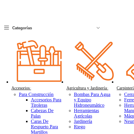
Categorías
Accesorios
Agricultura y Jardinería
Carpinterí
Para Construcción
Bombas Para Agua
Cerra
Accesorios Para
y Equipo
Ferre
Tiroleras
Hidroneumático
Herr
Cabezas De
Herramientas
Manu
Palas
Agrícolas
Máqu
Caras De
Jardinería
Neum
Respueto Para
Riego
Martillos