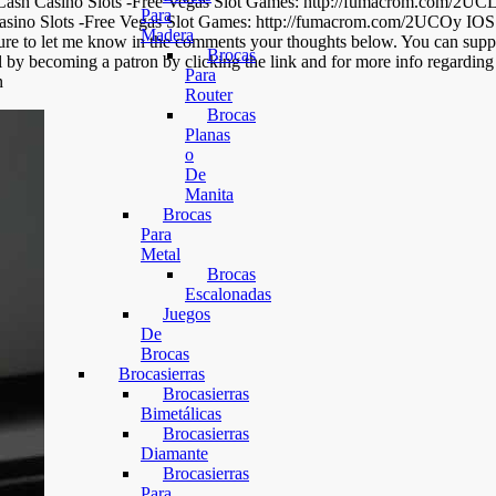
Cash Casino Slots -Free Vegas Slot Games: http://fumacrom.com/2UCL
Para
ino Slots -Free Vegas Slot Games: http://fumacrom.com/2UCOy IOS E
Madera
e to let me know in the comments your thoughts below. You can suppo
Brocas
l by becoming a patron by clicking the link and for more info regardin
Para
n
Router
Brocas
Planas
o
De
Manita
Brocas
Para
Metal
Brocas
Escalonadas
Juegos
De
Brocas
Brocasierras
Brocasierras
Bimetálicas
Brocasierras
Diamante
Brocasierras
Para