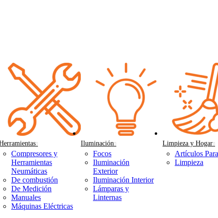
Herramientas
Iluminación
Limpieza y Hogar
Compresores y
Focos
Artículos Par
Herramientas
Iluminación
Limpieza
Neumáticas
Exterior
De combustión
Iluminación Interior
De Medición
Lámparas y
Manuales
Linternas
Máquinas Eléctricas