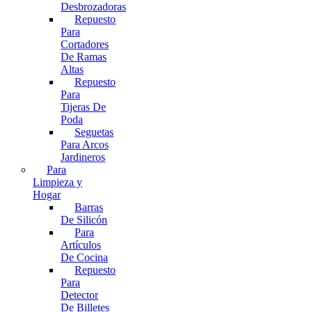
Desbrozadoras
Repuesto
Para
Cortadores
De Ramas
Altas
Repuesto
Para
Tijeras De
Poda
Seguetas
Para Arcos
Jardineros
Para
Limpieza y
Hogar
Barras
De Silicón
Para
Artículos
De Cocina
Repuesto
Para
Detector
De Billetes