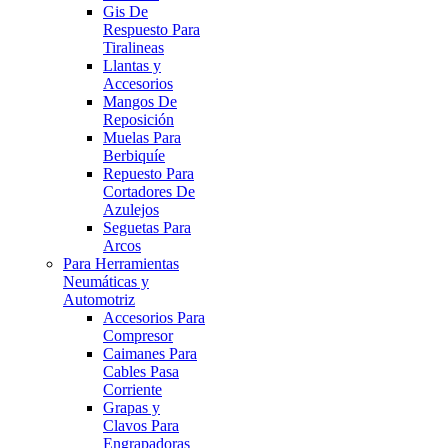
Gis De
Respuesto Para
Tiralineas
Llantas y
Accesorios
Mangos De
Reposición
Muelas Para
Berbiquíe
Repuesto Para
Cortadores De
Azulejos
Seguetas Para
Arcos
Para Herramientas
Neumáticas y
Automotriz
Accesorios Para
Compresor
Caimanes Para
Cables Pasa
Corriente
Grapas y
Clavos Para
Engrapadoras