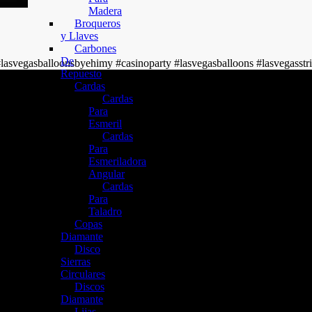
Madera
Broqueros
y Llaves
Carbones
De
 #lasvegasballoonsbyehimy #casinoparty #lasvegasballoons #lasvegasstr
Repuesto
Cardas
Cardas
Para
Esmeril
Cardas
Para
Esmeriladora
Angular
Cardas
Para
Taladro
Copas
Diamante
Disco
Sierras
Circulares
Discos
Diamante
Lijas