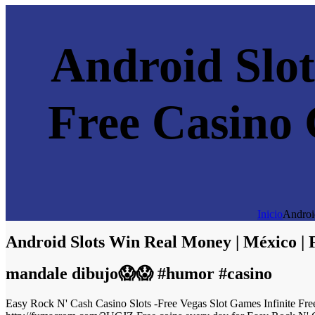
Android Slot
Free Casino
Inicio
Androi
Android Slots Win Real Money | México |
mandale dibujo😱😱 #humor #casino
Easy Rock N' Cash Casino Slots -Free Vegas Slot Games Infinite Fr