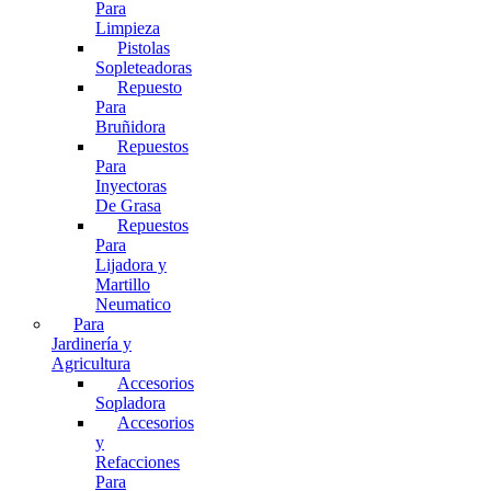
Para
Limpieza
Pistolas
Sopleteadoras
Repuesto
Para
Bruñidora
Repuestos
Para
Inyectoras
De Grasa
Repuestos
Para
Lijadora y
Martillo
Neumatico
Para
Jardinería y
Agricultura
Accesorios
Sopladora
Accesorios
y
Refacciones
Para