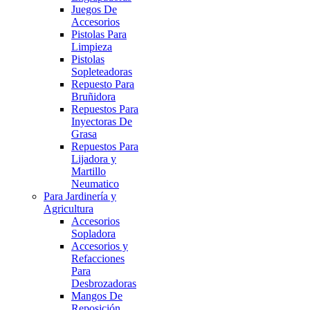
Juegos De
Accesorios
Pistolas Para
Limpieza
Pistolas
Sopleteadoras
Repuesto Para
Bruñidora
Repuestos Para
Inyectoras De
Grasa
Repuestos Para
Lijadora y
Martillo
Neumatico
Para Jardinería y
Agricultura
Accesorios
Sopladora
Accesorios y
Refacciones
Para
Desbrozadoras
Mangos De
Reposición