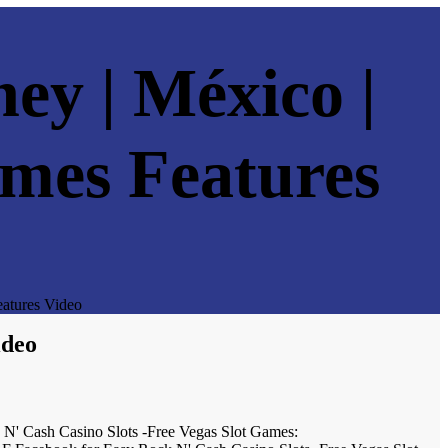
ey | México |
mes Features
atures Video
ideo
 N' Cash Casino Slots -Free Vegas Slot Games: