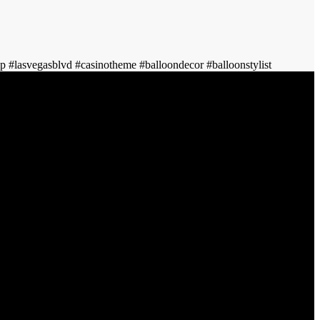
ip #lasvegasblvd #casinotheme #balloondecor #balloonstylist