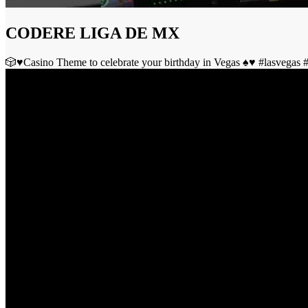
CODERE LIGA DE MX
🎲♥️Casino Theme to celebrate your birthday in Vegas ♠️♥️ #lasvegas