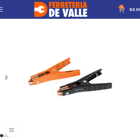
0
$
0.0
Click to enlarge